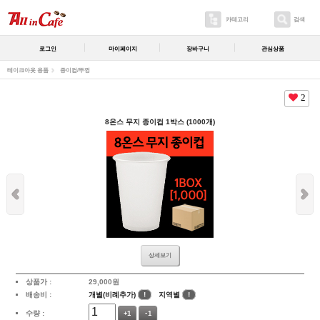
카테고리
검색
로그인
마이페이지
장바구니
관심상품
테이크아웃 용품
종이컵/뚜껑
2
8온스 무지 종이컵 1박스 (1000개)
상세보기
상품가 :
29,000
원
배송비 :
개별(비례추가)
!
지역별
!
수량 :
+1
-1