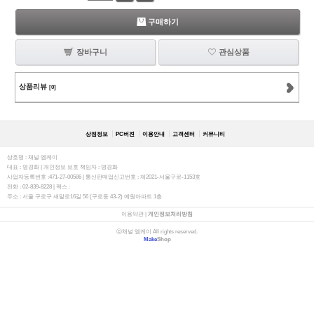
구매하기
장바구니
관심상품
상품리뷰
[0]
상점정보
PC버젼
이용안내
고객센터
커뮤니티
상호명 : 채널 엠케이
대표 : 명경화 | 개인정보 보호 책임자 : 명경화
사업자등록번호 :471-27-00586 | 통신판매업신고번호 : 제2021-서울구로-1153호
전화 : 02-839-8228 | 팩스 :
주소 : ​서울 구로구 새말로16길 56 (구로동 43-2) 예원아파트 1층
이용약관
|
개인정보처리방침
ⓒ채널 엠케이 All rights reserved.
Make
Shop